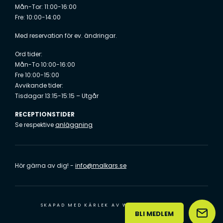
Mån-Tor: 11:00-16:00
Fre: 10:00-14:00
Med reservation för ev. ändringar.
Ord tider:
Mån-To 10:00-16:00
Fre 10:00-15:00
Avvikande tider:
Tisdagar 13:15-15:15 – Utgår
RECEPTIONSTIDER
Se respektive
anläggning
Hör gärna av dig! -
info@malkars.se
SKAPAD MED KÄRLEK AV
WILSON CREATIVE
BLI MEDLEM