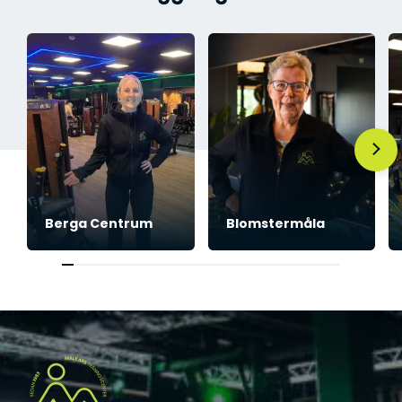
l
a
r
t
)
*
Berga Centrum
Blomstermåla