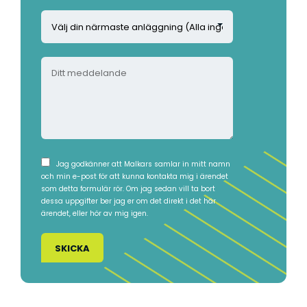
o
o
V
s
n
ä
t
n
l
a
u
D
j
d
m
i
d
r
m
t
i
e
e
t
n
s
r
m
n
s
*
e
ä
*
d
r
I
Jag godkänner att Malkars samlar in mitt namn
d
m
och min e-post för att kunna kontakta mig i ärendet
n
e
som detta formulär rör. Om jag sedan vill ta bort
a
s
dessa uppgifter ber jag er om det direkt i det här
l
s
a
ärendet, eller hör av mig igen.
a
t
m
n
e
l
d
a
i
e
n
n
l
g
ä
a