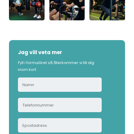
Jag vill veta mer
Fyll i formuläret så återkommer vi till dig
inom kort
N
a
m
T
n
e
*
l
E
e
p
f