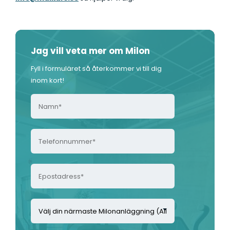
Jag vill veta mer om Milon
Fyll i formuläret så återkommer vi till dig
inom kort!
N
a
m
T
n
e
*
l
*
E
e
p
f
o
o
V
s
n
ä
t
n
l
a
u