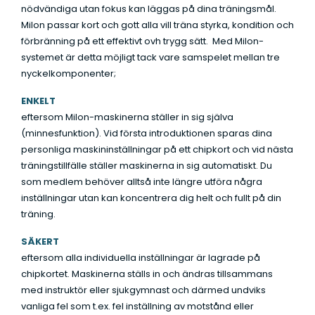
nödvändiga utan fokus kan läggas på dina träningsmål.
Milon passar kort och gott alla vill träna styrka, kondition och
förbränning på ett effektivt ovh trygg sätt. Med Milon-
systemet är detta möjligt tack vare samspelet mellan tre
nyckelkomponenter;
ENKELT
eftersom Milon-maskinerna ställer in sig själva
(minnesfunktion). Vid första introduktionen sparas dina
personliga maskininställningar på ett chipkort och vid nästa
träningstillfälle ställer maskinerna in sig automatiskt. Du
som medlem behöver alltså inte längre utföra några
inställningar utan kan koncentrera dig helt och fullt på din
träning.
SÄKERT
eftersom alla individuella inställningar är lagrade på
chipkortet. Maskinerna ställs in och ändras tillsammans
med instruktör eller sjukgymnast och därmed undviks
vanliga fel som t.ex. fel inställning av motstånd eller