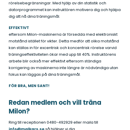
rörelsebegränsningar. Med hjälp av din statistik och
datorprogrammet kan instruktören motivera dig och hjälpa
dig att nå dina träningsmål.
EFFEKTIVT
eftersom Milon-maskinerna är försedda med elektroniskt
motstånd istället för vikter. Detta medför att olika motstånd
kan ställas in för excentrisk och koncentrisk rörelse varvid
träningseffektiviteten ökar med upp till 40%. Instruktörens
arbete blir också mer effektivt eftersom ständiga
korrigering av maskinerna inte längre är nödvändiga utan
fokus kan läggas på dina träningsmål.
FÖR BRA, MEN SANT!
Redan medlem och vill träna
Milon?
Ring till receptionen 0480-492929 eller maila till
info@malkars.se
så hjälper vi dig.