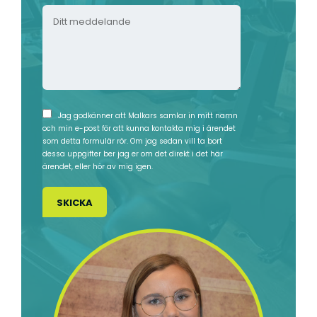
D
j
d
m
i
d
r
m
t
i
e
e
t
n
s
r
m
n
s
*
e
ä
*
*
d
r
*
I
Jag godkänner att Malkars samlar in mitt namn
d
m
och min e-post för att kunna kontakta mig i ärendet
n
e
som detta formulär rör. Om jag sedan vill ta bort
a
s
dessa uppgifter ber jag er om det direkt i det här
l
s
a
ärendet, eller hör av mig igen.
a
t
m
n
e
l
d
M
i
e
i
n
l
g
o
a
n
v
a
d
n
a