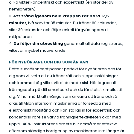
olika vikter koncentriskt och excentriskt (en stor del av
hemligheten).
3.
Att träna igenom hela kroppen tar bara 17,5
minuter
, två varv tar 35 minuter. Du tränar 60 sekunder,
vilar 30 sekunder och följer enkelt färgväxlingarna i
mittpelaren.
4.
Du följer din utveckling
genom att all data registreras,
vilket är mycket motiverande.
FÖR NYBÖRJARE OCH DIG SOM ÄR VAN
Detta succékoncept passar perfekt för nybörjaren och för
dig som vill veta att du tränar rätt och slippa inställningar
och komma ihåg vilket vilket du hade sist. Här lagras all
träningsdata på ditt smartcard och du får statistik mailat till
dig. Vi har märkt att många som är vana att träna också
dras till Milon eftersom maskinerna är försedda med
elektroniskt motstånd och kan ställas in för excentrisk och
koncentrisk rörelse varvid träningseffektiviteten ökar med
upp till 40%. Instruktörens arbete blir också mer effektivt
eftersom ständiga korrigering av maskinerna inte längre är