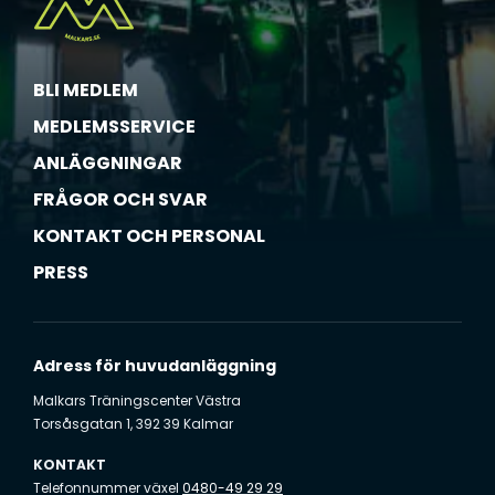
a
g
*
(
A
BLI MEDLEM
l
l
MEDLEMSSERVICE
a
ANLÄGGNINGAR
i
FRÅGOR OCH SVAR
n
g
KONTAKT OCH PERSONAL
å
PRESS
r
s
å
k
Adress för huvudanläggning
l
a
Malkars Träningscenter Västra
Torsåsgatan 1, 392 39 Kalmar
r
t
KONTAKT
)
Telefonnummer växel
0480-49 29 29