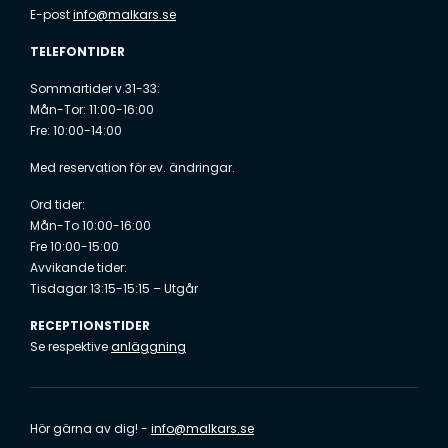
*
E-post
info@malkars.se
TELEFONTIDER
Sommartider v.31-33:
Mån-Tor: 11:00-16:00
Fre: 10:00-14:00
Med reservation för ev. ändringar.
Ord tider:
Mån-To 10:00-16:00
Fre 10:00-15:00
Avvikande tider:
Tisdagar 13:15-15:15 – Utgår
RECEPTIONSTIDER
Se respektive
anläggning
Hör gärna av dig! -
info@malkars.se