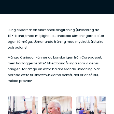
t
a
*
JungleSport är en funktionell slingträning (utveckling av
TRX-band) med möjlighet att anpassa utmaningarna efter
egen förmåga. Utmanande träning med mycket bålstyrka
och balans!
Många övningar känner du kanske igen från Corepasset,
men här lägger vi alltså till ett band/slinga som vi delvis
hänger i för att ge en extra balanserande utmaning. Var
beredd att ta till skrattmusklerna också, det är är så kul,
måste provas!