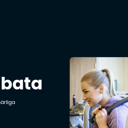
abata
härliga