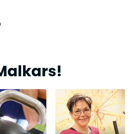
u
Malkars!