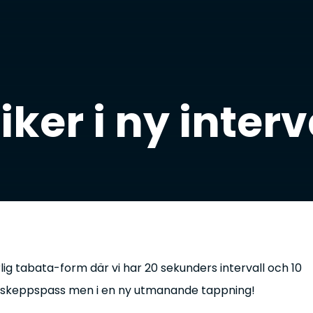
ker i ny interv
rlig tabata-form där vi har 20 sekunders intervall och 10
laggskeppspass men i en ny utmanande tappning!