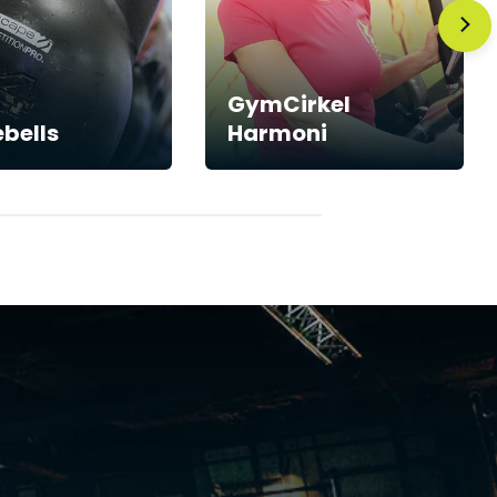
GymCirkel
ebells
Harmoni