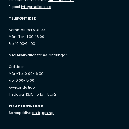
E-post
info@malkars.se
TELEFONTIDER
Sommartider v.31-33:
Mån-Tor: 11:00-16:00
Fre: 10:00-14:00
Med reservation för ev. ändringar.
Ord tider:
Mån-To 10:00-16:00
Fre 10:00-15:00
Avvikande tider:
Tisdagar 13:15-15:15 – Utgår
RECEPTIONSTIDER
Se respektive
anläggning