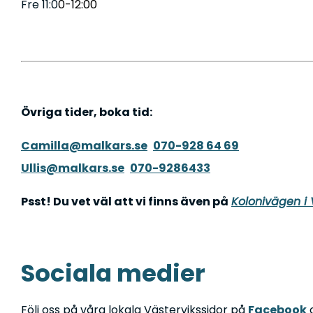
Fre 11:0
0-12:00
Övriga tider, boka tid:
Camilla@malkars.se
070-928 64 69
Ullis@malkars.se
070-9286433
Psst! Du vet väl att vi finns även på
Kolonivägen i 
Sociala medier
Följ oss på våra lokala Västervikssidor på
Facebook