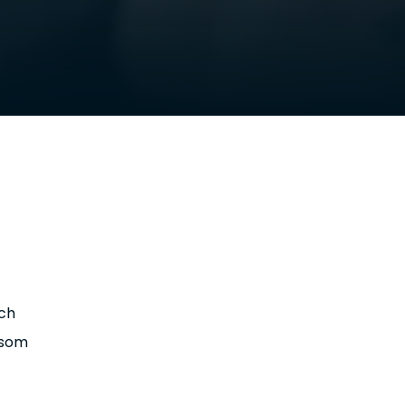
Och
 som