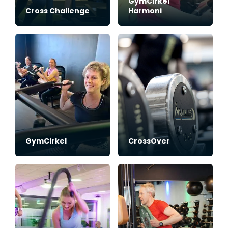
GymCirkel
Cross Challenge
Harmoni
t
a
*
GymCirkel
CrossOver