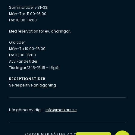
Sommartider v.31-33:
Mån-Tor: 11:00-16:00
Fre: 10:00-14:00
Med reservation för ev. ändringar.
Ord tider:
Mån-To 10:00-16:00
Fre 10:00-15:00
Avvikande tider:
Tisdagar 13:15-15:15 – Utgår
RECEPTIONSTIDER
Se respektive
anläggning
Hör gärna av dig! -
info@malkars.se
SKAPAD MED KÄRLEK AV
WILSON CREATIVE