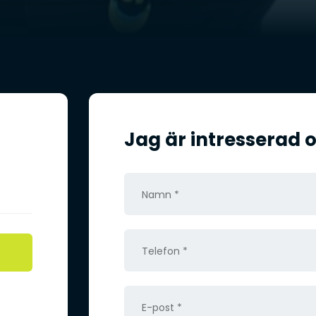
Jag är intresserad o
N
a
m
T
n
e
*
l
E
e