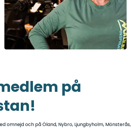
i
n
g
å
r
)
*
 medlem på
stan!
r med omnejd och på Öland, Nybro, Ljungbyholm, Mönsterås,