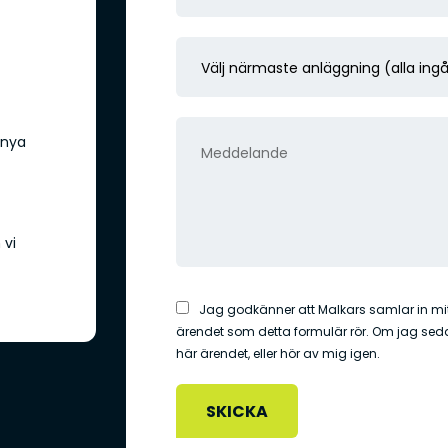
-
f
p
o
V
o
n
ä
s
*
l
t
M
 nya
j
*
e
n
d
ä
d
r
 vi
e
m
l
a
I
Jag godkänner att Malkars samlar in mit
a
ärendet som detta formulär rör. Om jag sedan 
s
n
n
här ärendet, eller hör av mig igen.
t
s
d
e
a
e
a
m