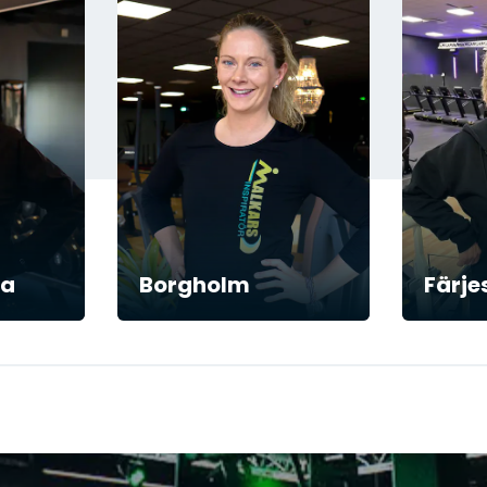
la
Borgholm
Färje