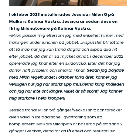
I oktober 2023 installerades Jessica i Milon Q på
Malkars Kalmar Västra. Jessica är sedan dess en
flitig Milonutövare på Kalmar Västra.
-Milon passar mig eftersom jag med enkelhet hinner med
träningen under lunchen på jobbet. Livspusslet blir lättare
att få ihop när jag kan träna dagtid och slippa åka hit
efter jobbet, då det är så mycket annat. I december 2022
opererade jag knät efter en skidolycka. Efter det har jag
därför haft problem och smärta i knät.
Sedan jag började
med Milon regelbundet i oktober förra året, känner jag
verkligen hur jag har stärkt upp musklerna kring knäleden
och jag har inte ont längre, vilket är så skönt! Jag känner
mig starkare i hela kroppen!
Jessica tränar Milon två gånger/vecka i snitt och försöker
även väva in lite traditionell gymträning som ett
komplement. Malkars Milonplan är baserad på att träna 2
gånger i veckan, detta för att få effekt och resultat i sin