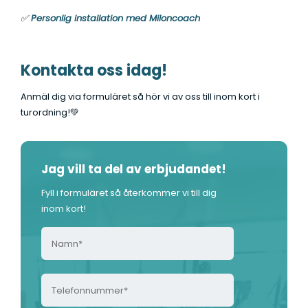
✅
Personlig installation med Miloncoach
Kontakta oss idag!
Anmäl dig via formuläret så hör vi av oss till inom kort i
turordning!💚
Jag vill ta del av erbjudandet!
Fyll i formuläret så återkommer vi till dig
inom kort!
N
a
m
T
n
e
*