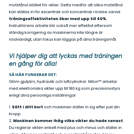
motstånd istället för vikter. Detta medför att olika motstånd
kan ställas in för excentrisk och koncentrisk rörelse varvid
träningseffektiviteten ökar med upp till 40%
.
Instruktörens arbete blir också mer effektivt eftersom
ständig korrigering av maskinerna inte längre är
nödvändigt, utan fokus kan läggas på dina träningsmål.
Vi hjälper dig att lyckas med träningen
en gång för alla!
SÅ HÄR FUNGERAR DET:
Glöm gjutjärn, hydraulik och luftcylindrar. Milon™ arbetar
med elektroniska vikter upp till 180 kg som precisionsstyrs
enligt dina personliga inställningar.
1.
Sätt i ditt kort
och maskinen ställer in sig efter just din
kropp
2.
Maskinen kommer ihåg vilka vikter du hade senast
.
Du reglerar vikten enkelt med plus och minus och ställer in