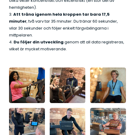
olika vikter koncentriskt och excentriskt (en stor del av
hemligheten).
3.
Att träna igenom hela kroppen tar bara 17,5
minuter
, två varv tar 35 minuter. Du tränar 60 sekunder,
vilar 30 sekunder och följer enkelt färgväxlingarna i
mittpelaren.
4.
Du följer din utveckling
genom att all data registreras,
vilket är mycket motiverande.