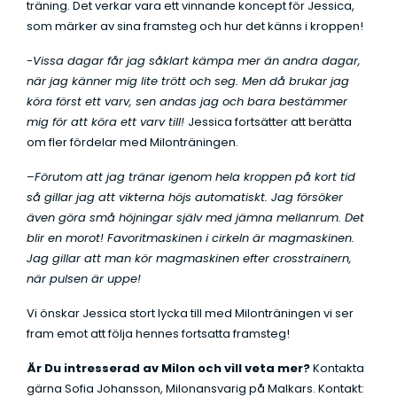
träning. Det verkar vara ett vinnande koncept för Jessica,
som märker av sina framsteg och hur det känns i kroppen!
-Vissa dagar får jag såklart kämpa mer än andra dagar,
när jag känner mig lite trött och seg. Men då brukar jag
köra först ett varv, sen andas jag och bara bestämmer
mig för att köra ett varv till!
Jessica fortsätter att berätta
om fler fördelar med Milonträningen.
–
Förutom att jag tränar igenom hela kroppen på kort tid
så gillar jag att vikterna höjs automatiskt. Jag försöker
även göra små höjningar själv med jämna mellanrum. Det
blir en morot! Favoritmaskinen i cirkeln är magmaskinen.
Jag gillar att man kör magmaskinen efter crosstrainern,
när pulsen är uppe!
Vi önskar Jessica stort lycka till med Milonträningen vi ser
fram emot att följa hennes fortsatta framsteg!
Är Du intresserad av Milon och vill veta mer?
Kontakta
gärna Sofia Johansson, Milonansvarig på Malkars. Kontakt: