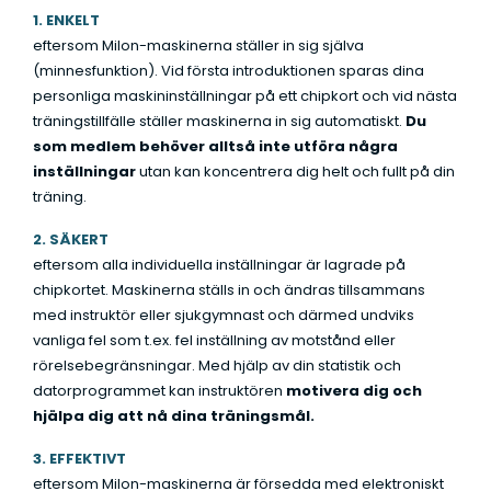
1. ENKELT
eftersom Milon-maskinerna ställer in sig själva
(minnesfunktion). Vid första introduktionen sparas dina
personliga maskininställningar på ett chipkort och vid nästa
träningstillfälle ställer maskinerna in sig automatiskt.
Du
som medlem behöver alltså inte utföra några
inställningar
utan kan koncentrera dig helt och fullt på din
träning.
2. SÄKERT
eftersom alla individuella inställningar är lagrade på
chipkortet. Maskinerna ställs in och ändras tillsammans
med instruktör eller sjukgymnast och därmed undviks
vanliga fel som t.ex. fel inställning av motstånd eller
rörelsebegränsningar. Med hjälp av din statistik och
datorprogrammet kan instruktören
motivera dig och
hjälpa dig att nå dina träningsmål.
3. EFFEKTIVT
eftersom Milon-maskinerna är försedda med elektroniskt