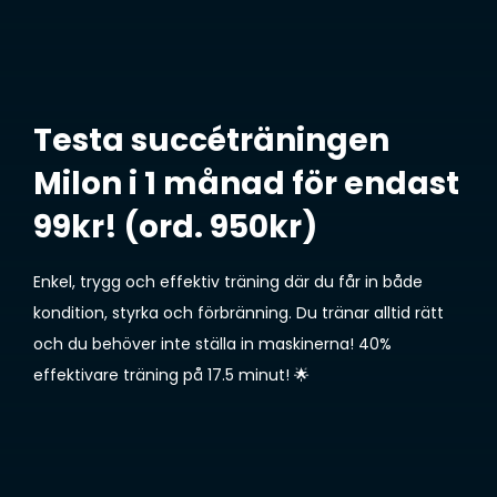
ä
*
r
OM OSS
Har du allmänna frågor eller vill du boka en tid för
M
g
*
behandling?
e
g
EVENTS & NYHETER
d
n
Skicka ett meddelande
»
d
i
e
n
Testa succéträningen
l
g
Milon i 1 månad för endast
a
*
I
Jag godkänner att Malkars samlar in mitt namn och min e-post för att
n
kunna kontakta mig i ärendet som detta formulär rör. Om jag sedan vill ta
n
99kr! (ord. 950kr)
d
bort dessa uppgifter ber jag er om det direkt i det här ärendet, eller hör av
s
mig igen.
e
a
Enkel, trygg och effektiv träning där du får in både
m
kondition, styrka och förbränning. Du tränar alltid rätt
l
i
och du behöver inte ställa in maskinerna! 40%
n
effektivare träning på 17.5 minut! 🌟
g
a
v
d
a