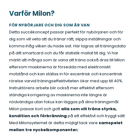
Varför Milon?
FÖR NYBÖRJARE OCH DIG SOM ÄR VAN
Detta succékoncept passar perfekt för nybörjaren och för
dig som vill veta att du tränar rätt, slippa inställningar och
komma ihåg vilken du hade sist. Här lagras all träningsdata
på ditt smartcard och du får statistik mailat till dig. Vi har
märkt att många som är vana att träna också dras till Milon
eftersom maskinerna är försedda med elektroniskt
motstånd och kan ställas in för excentrisk och koncentrisk
rörelse varvid träningseffektiviteten ökar med upp till 40%.
Instruktörens arbete blir också mer effektivt eftersom
ständiga korrigering av maskinerna inte längre är
nödvändiga utan fokus kan läggas på dina träningsmål.
Milon passar kort och gott
alla som vill träna styrka,
kondition och förbränning
på ett effektivt och tryggt sätt.
Med Milonsystemet är detta möjligt tack vare
samspelet
mellan tre nyckelkomponenter;