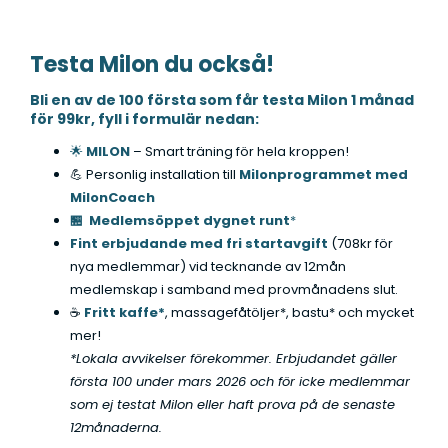
t
a
Testa Milon du också!
*
Bli en av de 100 första som får testa Milon 1 månad
för 99kr, fyll i formulär nedan:
🌟
MI
LO
N
– Smart träning för hela kroppen!
💪 Personlig installation till
Milonprogrammet med
MilonCoach
🏪
Medlemsöppet dygnet runt
*
Fint erbjudande med fri startavgift
(708kr för
nya medlemmar) vid tecknande av 12mån
medlemskap i samband med provmånadens slut.
☕
Fritt kaffe*
, massagefåtöljer*, bastu* och mycket
mer!
*Lokala avvikelser förekommer. Erbjudandet gäller
första 100 under mars 2026 och för icke medlemmar
som ej testat Milon eller haft prova på de senaste
12månaderna.