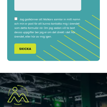
t
n
s
r
m
n
s
*
e
ä
*
d
r
I
Jag godkänner att Malkars samlar in mitt namn
d
m
och min e-post för att kunna kontakta mig i ärendet
n
e
som detta formulär rör. Om jag sedan vill ta bort
a
s
dessa uppgifter ber jag er om det direkt i det här
l
s
a
ärendet, eller hör av mig igen.
a
t
m
n
e
l
d
a
i
e
n
n
l
g
ä
a
g
v
g
d
n
a
i
t
n
a
g
*
(