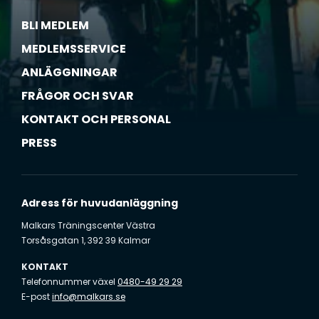
A
BLI MEDLEM
l
l
MEDLEMSSERVICE
a
ANLÄGGNINGAR
i
FRÅGOR OCH SVAR
n
g
KONTAKT OCH PERSONAL
å
PRESS
r
s
å
k
Adress för huvudanläggning
l
a
Malkars Träningscenter Västra
Torsåsgatan 1, 392 39 Kalmar
r
t
KONTAKT
)
Telefonnummer växel
0480-49 29 29
*
E-post
info@malkars.se