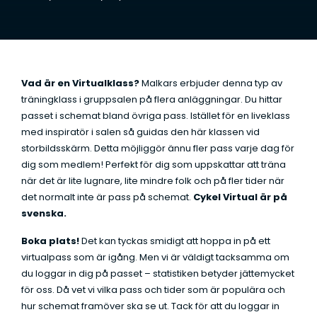
t
a
*
Vad är en Virtualklass?
Malkars erbjuder denna typ av
träningklass i gruppsalen på flera anläggningar. Du hittar
passet i schemat bland övriga pass. Istället för en liveklass
med inspiratör i salen så guidas den här klassen vid
storbildsskärm. Detta möjliggör ännu fler pass varje dag för
dig som medlem! Perfekt för dig som uppskattar att träna
när det är lite lugnare, lite mindre folk och på fler tider när
det normalt inte är pass på schemat.
Cykel Virtual är på
svenska.
Boka plats!
Det kan tyckas smidigt att hoppa in på ett
virtualpass som är igång. Men vi är väldigt tacksamma om
du loggar in dig på passet – statistiken betyder jättemycket
för oss. Då vet vi vilka pass och tider som är populära och
hur schemat framöver ska se ut. Tack för att du loggar in