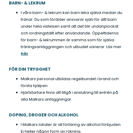
BARN- & LEKRUM
I våra barn- & lekrum kan barn leka själva medan du
tränar. Du som förälder ansvarar själv för ditt barn
under hela vistelsen samt att det blir undanplockat
och iordningställt efter användande. Öppettiderna
för barn- & lekrummen är samma som för själva
träningsanläggningen och utbudet varierar. Läs mer
här
.
FÖR DIN TRYGGHET
Malkars personal utbildas regelbundet i brand och
första hjälpen.
Hjärtstartare finns att tillgå i anslutning till entrén på
alla Malkars anläggningar.
DOPING, DROGER OCH ALKOHOL
I Malkars lokaler är all förtäring av alkohol förbjuden.
Ej heller någon form av rökning.