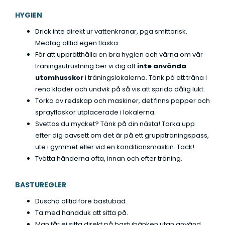
HYGIEN
Drick inte direkt ur vattenkranar, pga smittorisk.
Medtag alltid egen flaska.
För att upprätthålla en bra hygien och värna om vår
träningsutrustning ber vi dig att
inte använda
utomhusskor
i träningslokalerna. Tänk på att träna i
rena kläder och undvik på så vis att sprida dålig lukt.
Torka av redskap och maskiner, det finns papper och
sprayflaskor utplacerade i lokalerna.
Svettas du mycket? Tänk på din nästa! Torka upp
efter dig oavsett om det är på ett gruppträningspass,
ute i gymmet eller vid en konditionsmaskin. Tack!
Tvätta händerna ofta, innan och efter träning.
BASTUREGLER
Duscha alltid före bastubad.
Ta med handduk att sitta på.
Man får ej sitta direkt på bastubänken utan använd