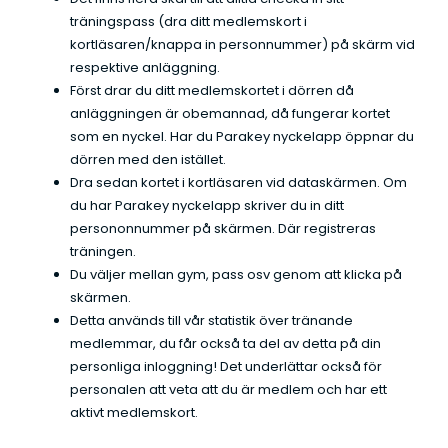
t
träningspass (dra ditt medlemskort i
a
kortläsaren/knappa in personnummer) på skärm vid
*
respektive anläggning.
Först drar du ditt medlemskortet i dörren då
anläggningen är obemannad, då fungerar kortet
som en nyckel. Har du Parakey nyckelapp öppnar du
dörren med den istället.
Dra sedan kortet i kortläsaren vid dataskärmen. Om
du har Parakey nyckelapp skriver du in ditt
persononnummer på skärmen. Där registreras
träningen.
Du väljer mellan gym, pass osv genom att klicka på
skärmen.
Detta används till vår statistik över tränande
medlemmar, du får också ta del av detta på din
personliga inloggning! Det underlättar också för
personalen att veta att du är medlem och har ett
aktivt medlemskort.