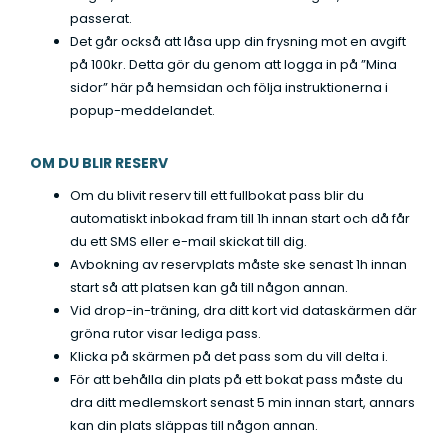
passerat.
Det går också att låsa upp din frysning mot en avgift
på 100kr. Detta gör du genom att logga in på ”Mina
sidor” här på hemsidan och följa instruktionerna i
popup-meddelandet.
OM DU BLIR RESERV
Om du blivit reserv till ett fullbokat pass blir du
automatiskt inbokad fram till 1h innan start och då får
du ett SMS eller e-mail skickat till dig.
Avbokning av reservplats måste ske senast 1h innan
start så att platsen kan gå till någon annan.
Vid drop-in-träning, dra ditt kort vid dataskärmen där
gröna rutor visar lediga pass.
Klicka på skärmen på det pass som du vill delta i.
För att behålla din plats på ett bokat pass måste du
dra ditt medlemskort senast 5 min innan start, annars
kan din plats släppas till någon annan.