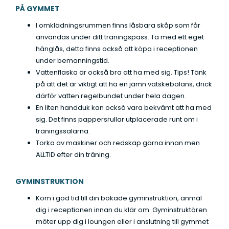
PÅ GYMMET
I omklädningsrummen finns låsbara skåp som får
användas under ditt träningspass. Ta med ett eget
hänglås, detta finns också att köpa i receptionen
under bemanningstid.
Vattenflaska är också bra att ha med sig. Tips! Tänk
på att det är viktigt att ha en jämn vätskebalans, drick
därför vatten regelbundet under hela dagen.
En liten handduk kan också vara bekvämt att ha med
sig. Det finns pappersrullar utplacerade runt om i
träningssalarna.
Torka av maskiner och redskap gärna innan men
ALLTID efter din träning.
GYMINSTRUKTION
Kom i god tid till din bokade gyminstruktion, anmäl
dig i receptionen innan du klär om. Gyminstruktören
möter upp dig i loungen eller i anslutning till gymmet