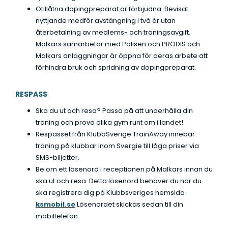
Otillåtna dopingpreparat är förbjudna. Bevisat
nyttjande medför avstängning i två år utan
återbetalning av medlems- och träningsavgift.
Malkars samarbetar med Polisen och PRODIS och
Malkars anläggningar är öppna för deras arbete att
förhindra bruk och spridning av dopingpreparat.
RESPASS
Ska du ut och resa? Passa på att underhålla din
träning och prova olika gym runt om i landet!
Respasset från KlubbSverige TrainAway innebär
träning på klubbar inom Svergie till låga priser via
SMS-biljetter.
Be om ett lösenord i receptionen på Malkars innan du
ska ut och resa. Detta lösenord behöver du när du
ska registrera dig på Klubbsveriges hemsida
ksmobil.se
Lösenordet skickas sedan till din
mobiltelefon.