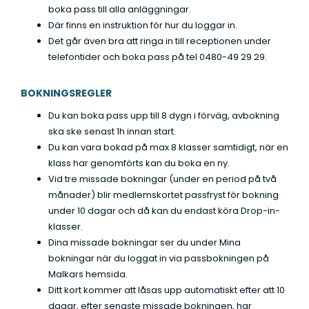
boka pass till alla anläggningar.
Där finns en instruktion för hur du loggar in.
Det går även bra att ringa in till receptionen under
telefontider och boka pass på tel 0480-49 29 29.
BOKNINGSREGLER
Du kan boka pass upp till 8 dygn i förväg, avbokning
ska ske senast 1h innan start.
Du kan vara bokad på max 8 klasser samtidigt, när en
klass har genomförts kan du boka en ny.
Vid tre missade bokningar (under en period på två
månader) blir medlemskortet passfryst för bokning
under 10 dagar och då kan du endast köra Drop-in-
klasser.
Dina missade bokningar ser du under Mina
bokningar när du loggat in via passbokningen på
Malkars hemsida.
Ditt kort kommer att låsas upp automatiskt efter att 10
dagar, efter senaste missade bokningen, har