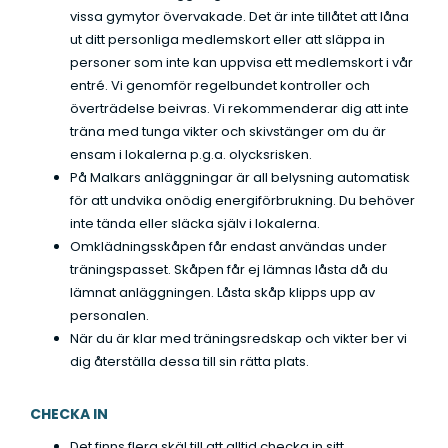
ä
*
r
OM OSS
vissa gymytor övervakade. Det är inte tillåtet att låna
Har du allmänna frågor eller vill du boka en tid för
M
g
*
ut ditt personliga medlemskort eller att släppa in
behandling?
e
g
personer som inte kan uppvisa ett medlemskort i vår
EVENTS & NYHETER
d
n
Skicka ett meddelande
»
entré. Vi genomför regelbundet kontroller och
d
i
överträdelse beivras. Vi rekommenderar dig att inte
e
n
träna med tunga vikter och skivstänger om du är
l
g
ensam i lokalerna p.g.a. olycksrisken.
a
*
I
Jag godkänner att Malkars samlar in mitt namn och min e-post för att
På Malkars anläggningar är all belysning automatisk
n
kunna kontakta mig i ärendet som detta formulär rör. Om jag sedan vill ta
n
för att undvika onödig energiförbrukning. Du behöver
d
bort dessa uppgifter ber jag er om det direkt i det här ärendet, eller hör av
s
inte tända eller släcka själv i lokalerna.
mig igen.
e
a
Omklädningsskåpen får endast användas under
m
träningspasset. Skåpen får ej lämnas låsta då du
l
lämnat anläggningen. Låsta skåp klipps upp av
i
personalen.
n
När du är klar med träningsredskap och vikter ber vi
g
dig återställa dessa till sin rätta plats.
a
v
CHECKA IN
d
a
Det finns flera skäl till att alltid checka in sitt