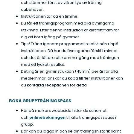
och stämmer först av vilken typ av träning
dubehöver.
Instruktionen tar ca en timme.
Du får ett träningsprogram med alla övningarna
utskrivna. Efter denna instruktion är det fritt fram för
dig att köra igång på gymmet.
Tips! Träna igenom programmet relativt nära inpå
instruktionen. Då har du övningarna färskt i minnet
och det är lättare att komma igång med träningen
med ett lyckat resultat.
Det ingår en gyminstruktion (45min) per år för alla
medlemmar, önskar du köpa till fler instruktioner kan
du kontakta receptionen för detta.
BOKA GRUPPTRÄNINGSPASS
Här på malkars webbsida hittar du schemat
och
onlinebokningen
till alla träningspasspass i
grupp.
Där kan du logga in och se din träningshistorik samt