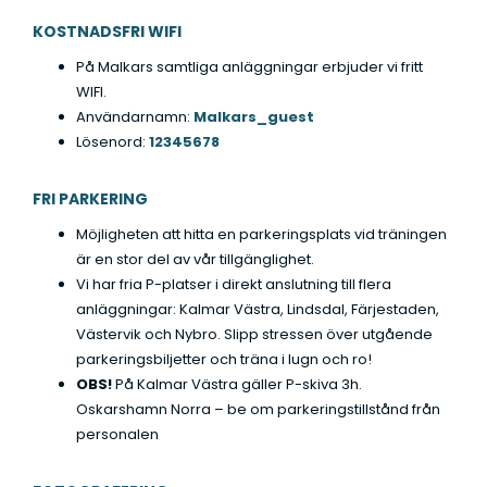
KOSTNADSFRI WIFI
På Malkars samtliga anläggningar erbjuder vi fritt
WIFI.
Användarnamn:
Malkars_guest
Lösenord:
12345678
FRI PARKERING
Möjligheten att hitta en parkeringsplats vid träningen
är en stor del av vår tillgänglighet.
Vi har fria P-platser i direkt anslutning till flera
anläggningar: Kalmar Västra, Lindsdal, Färjestaden,
Västervik och Nybro. Slipp stressen över utgående
parkeringsbiljetter och träna i lugn och ro!
OBS!
På Kalmar Västra gäller P-skiva 3h.
Oskarshamn Norra – be om parkeringstillstånd från
personalen