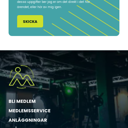
dessa uppgifter ber jag er om det direkt i det här
l
s
a
ärendet, eller hör av mig igen.
a
t
m
n
e
l
d
a
i
e
n
n
l
g
ä
a
g
v
g
d
n
a
i
t
n
a
g
*
(
A
BLI MEDLEM
l
l
MEDLEMSSERVICE
a
ANLÄGGNINGAR
i