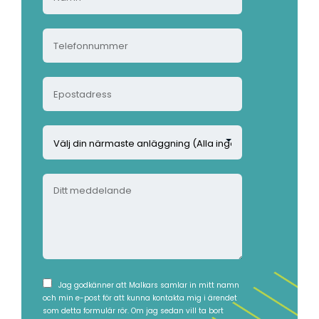
a
m
T
n
e
*
l
E
e
p
f
o
o
V
s
n
ä
t
n
l
a
u
D
j
d
m
i
d
r
m
t
i
e
e
t
n
s
r
m
n
s
*
e
ä
*
d
r
I
Jag godkänner att Malkars samlar in mitt namn
d
m
och min e-post för att kunna kontakta mig i ärendet
n
e
som detta formulär rör. Om jag sedan vill ta bort
a
s