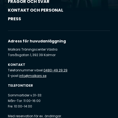
FRÅGOR OCH SVAR
n
g
KONTAKT OCH PERSONAL
å
PRESS
r
s
å
k
Adress för huvudanläggning
l
a
Malkars Träningscenter Västra
Torsåsgatan 1, 392 39 Kalmar
r
t
KONTAKT
)
Telefonnummer växel
0480-49 29 29
*
E-post
info@malkars.se
TELEFONTIDER
Sommartider v.31-33:
Mån-Tor: 11:00-16:00
Fre: 10:00-14:00
Med reservation för ev. ändringar.