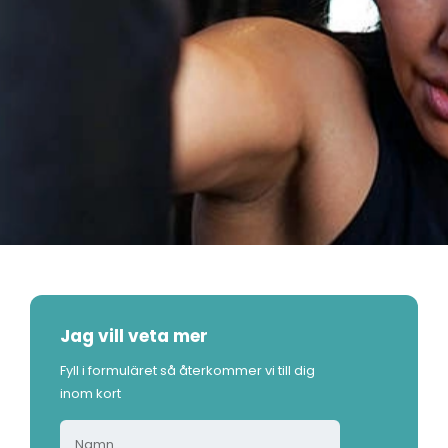
Jag vill veta mer
Fyll i formuläret så återkommer vi till dig
inom kort
N