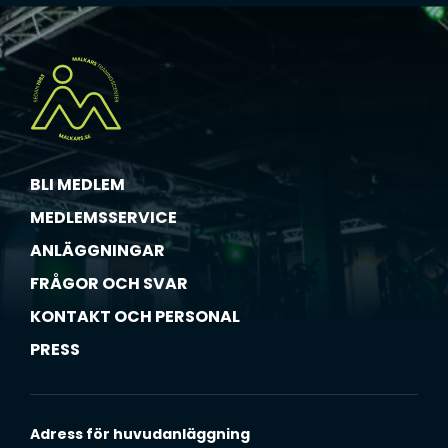
t
a
*
BLI MEDLEM
MEDLEMSSERVICE
ANLÄGGNINGAR
FRÅGOR OCH SVAR
KONTAKT OCH PERSONAL
PRESS
Adress för huvudanläggning