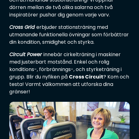
ä
*
r
OM OSS
Har du allmänna frågor eller vill du boka en tid för
dörren mellan de två olika salarna och två
M
g
*
behandling?
e
inspiratörer pushar dig genom varje varv.
g
EVENTS & NYHETER
d
n
Skicka ett meddelande
»
Cross Grid
erbjuder stationsträning med
d
i
utmanande funktionella övningar som förbättrar
e
n
din kondition, smidighet och styrka.
l
g
a
*
I
Jag godkänner att Malkars samlar in mitt namn och min e-post för att
Circuit Power
innebär cirkelträning i maskiner
n
kunna kontakta mig i ärendet som detta formulär rör. Om jag sedan vill ta
n
med justerbart motstånd. Enkel och rolig
d
bort dessa uppgifter ber jag er om det direkt i det här ärendet, eller hör av
s
konditions-, förbrännings-, och styrketräning i
mig igen.
e
a
grupp. Blir du nyfiken på
Cross Circuit
? Kom och
m
testa! Varmt välkommen att utforska dina
l
gränser!
i
n
g
a
v
d
a