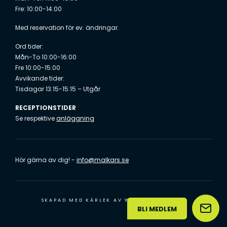
Fre: 10:00-14:00
Med reservation för ev. ändringar.
Ord tider:
Mån-To 10:00-16:00
Fre 10:00-15:00
Avvikande tider:
Tisdagar 13:15-15:15 – Utgår
RECEPTIONSTIDER
Se respektive
anläggning
Hör gärna av dig! -
info@malkars.se
SKAPAD MED KÄRLEK AV
WILSON CREATIVE
BLI MEDLEM