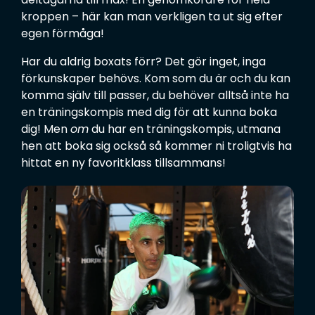
ä
*
r
OM OSS
Har du allmänna frågor eller vill du boka en tid för
kroppen – här kan man verkligen ta ut sig efter
M
g
*
behandling?
e
egen förmåga!
g
EVENTS & NYHETER
d
n
Skicka ett meddelande
»
Har du aldrig boxats förr? Det gör inget, inga
d
i
förkunskaper behövs. Kom som du är och du kan
e
n
komma själv till passer, du behöver alltså inte ha
l
g
en träningskompis med dig för att kunna boka
a
*
I
Jag godkänner att Malkars samlar in mitt namn och min e-post för att
dig! Men
om
du har en träningskompis, utmana
n
kunna kontakta mig i ärendet som detta formulär rör. Om jag sedan vill ta
n
hen att boka sig också så kommer ni troligtvis ha
d
bort dessa uppgifter ber jag er om det direkt i det här ärendet, eller hör av
s
mig igen.
e
hittat en ny favoritklass tillsammans!
a
m
l
i
n
g
a
v
d
a