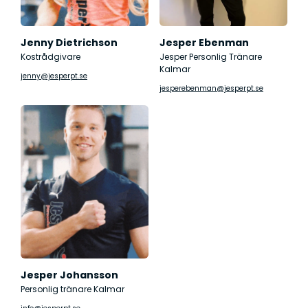
Jenny Dietrichson
Jesper Ebenman
Kostrådgivare
Jesper Personlig Tränare
Kalmar
jenny@jesperpt.se
jesperebenman@jesperpt.se
Jesper Johansson
Personlig tränare Kalmar