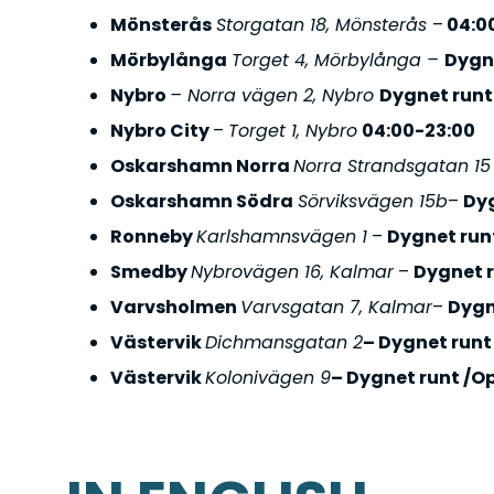
Mönsterås
Storgatan 18, Mönsterås
–
04:0
Mörbylånga
Torget 4, Mörbylånga –
Dygn
Nybro
– Norra vägen 2, Nybro
Dygnet runt
Nybro City
–
Torget 1, Nybro
04:00-23:00
Oskarshamn Norra
Norra Strandsgatan 1
Oskarshamn Södra
Sörviksvägen 15b
–
Dyg
Ronneby
Karlshamnsvägen 1
–
Dygnet run
Smedby
Nybrovägen 16, Kalmar
–
Dygnet 
Varvsholmen
Varvsgatan 7, Kalmar
–
Dygn
Västervik
Dichmansgatan 2
– Dygnet runt
Västervik
Kolonivägen 9
– Dygnet runt /O