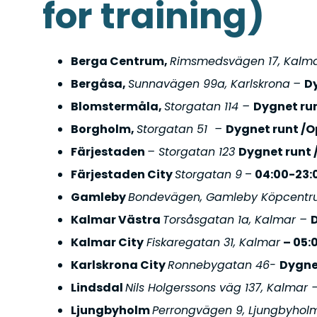
for training)
Berga Centrum,
Rimsmedsvägen 17, Kalm
Bergåsa,
Sunnavägen 99a, Karlskrona
–
D
Blomstermåla,
Storgatan 114
–
Dygnet ru
Borgholm,
Storgatan 51
–
Dygnet runt /
Färjestaden
– Storgatan 123
Dygnet runt 
Färjestaden City
Storgatan 9
–
04:00-23:
Gamleby
Bondevägen, Gamleby Köpcent
Kalmar Västra
Torsåsgatan 1a, Kalmar
–
Kalmar City
Fiskaregatan 31, Kalmar
– 05:
Karlskrona City
Ronnebygatan 46-
Dygne
Lindsdal
Nils Holgerssons väg 137, Kalmar 
Ljungbyholm
Perrongvägen 9, Ljungbyhol