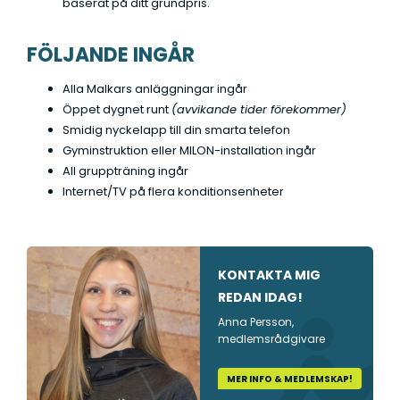
baserat på ditt grundpris.
t
a
FÖLJANDE INGÅR
*
Alla Malkars anläggningar ingår
Öppet dygnet runt
(avvikande tider förekommer)
Smidig nyckelapp till din smarta telefon
Gyminstruktion eller MILON-installation ingår
All gruppträning ingår
Internet/TV på flera konditionsenheter
KONTAKTA MIG
REDAN IDAG!
Anna Persson,
medlemsrådgivare
MER INFO & MEDLEMSKAP!