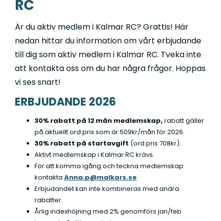
ä
RC
*
r
OM OSS
Har du allmänna frågor eller vill du boka en tid för
M
g
*
behandling?
e
g
Är du aktiv medlem i Kalmar RC? Grattis! Här
EVENTS & NYHETER
d
n
Skicka ett meddelande
»
nedan hittar du information om vårt erbjudande
d
i
till dig som aktiv medlem i Kalmar RC. Tveka inte
e
n
att kontakta oss om du har några frågor. Hoppas
l
g
a
*
vi ses snart!
I
Jag godkänner att Malkars samlar in mitt namn och min e-post för att
n
kunna kontakta mig i ärendet som detta formulär rör. Om jag sedan vill ta
n
ERBJUDANDE 2026
d
bort dessa uppgifter ber jag er om det direkt i det här ärendet, eller hör av
s
mig igen.
e
a
30% rabatt på 12 mån medlemskap,
rabatt gäller
m
på aktuellt ord.pris som är 509kr/mån för 2026.
l
30% rabatt på
startavgift
(ord.pris 708kr).
i
Aktivt medlemskap i Kalmar RC krävs.
n
För att komma igång och teckna medlemskap
g
kontakta
Anna.p@malkars.se
a
Erbjudandet kan inte kombineras med andra
v
rabatter.
d
Årlig indexhöjning med 2% genomförs jan/feb
a